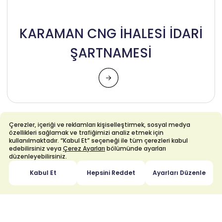
KARAMAN CNG İHALESİ İDARİ
ŞARTNAMESİ
Çerezler, içeriği ve reklamları kişiselleştirmek, sosyal medya
06 Ekim 2025
özellikleri sağlamak ve trafiğimizi analiz etmek için
kullanılmaktadır. “Kabul Et” seçeneği ile tüm çerezleri kabul
edebilirsiniz veya
Çerez Ayarları
bölümünde ayarları
düzenleyebilirsiniz.
Kabul Et
Hepsini Reddet
Ayarları Düzenle
KARAMAN CNG İHALESİ
TEKNİK ŞARTNAMESİ