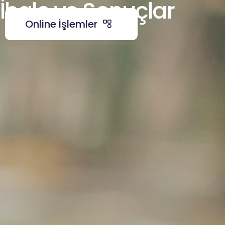
İhale ve Sonuçlar
Online İşlemler