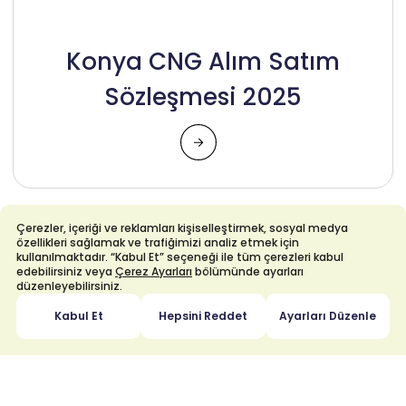
Konya CNG Alım Satım
Sözleşmesi 2025
Çerezler, içeriği ve reklamları kişiselleştirmek, sosyal medya
03 Kasım 2025
özellikleri sağlamak ve trafiğimizi analiz etmek için
kullanılmaktadır. “Kabul Et” seçeneği ile tüm çerezleri kabul
edebilirsiniz veya
Çerez Ayarları
bölümünde ayarları
düzenleyebilirsiniz.
Kabul Et
Hepsini Reddet
Ayarları Düzenle
Konya CNG İhalesi İdari
Şartnamesi 2025