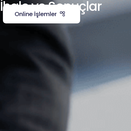
İhale ve Sonuçlar
Online İşlemler