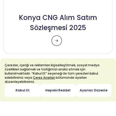
Konya CNG Alım Satım
Sözleşmesi 2025
Çerezler, içeriği ve reklamları kişiselleştirmek, sosyal medya
24 Ekim 2025
özellikleri sağlamak ve trafiğimizi analiz etmek için
kullanılmaktadır. “Kabul Et” seçeneği ile tüm çerezleri kabul
edebilirsiniz veya
Çerez Ayarları
bölümünde ayarları
düzenleyebilirsiniz.
Kabul Et
Hepsini Reddet
Ayarları Düzenle
Konya CNG İhalesi İdari
Şartnamesi 2025