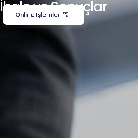
İhale ve Sonuçlar
Online İşlemler