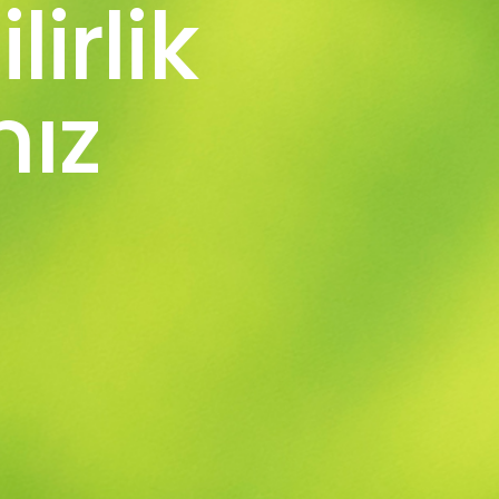
irlik
mız