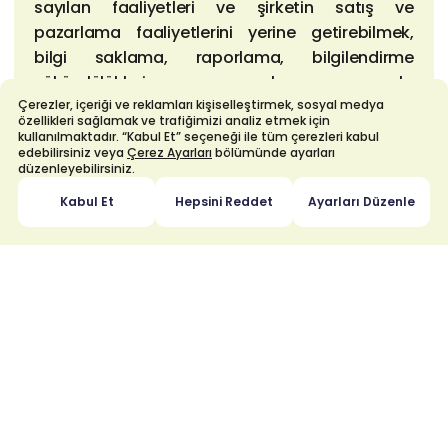
sayılan faaliyetleri ve şirketin satış ve
pazarlama faaliyetlerini yerine getirebilmek,
bilgi saklama, raporlama, bilgilendirme
yükümlülüklerine uymak amacıyla
Çerezler, içeriği ve reklamları kişiselleştirmek, sosyal medya
kullanılacaktır. Ayrıca kişisel verileriniz, sizlere
özellikleri sağlamak ve trafiğimizi analiz etmek için
sunduğumuz hizmet kalitemizin arttırılması ve
kullanılmaktadır. “Kabul Et” seçeneği ile tüm çerezleri kabul
edebilirsiniz veya
Çerez Ayarları
bölümünde ayarları
satış ve pazarlama faaliyetleri için yapılacak
düzenleyebilirsiniz.
profilleme/segmentasyon çalışmaları gibi
Kabul Et
Hepsini Reddet
Ayarları Düzenle
çalışmalar kapsamında da kullanılabilecektir.
Veri Saklama ve Veri Güvenliği
Kişisel verileriniz, mevzuattaki süreler ile uyumlu
şekilde ve veri işleme amacı geçerli olduğu
sürece saklanacaktır. Saklanan verilerin
kaybolmaması, yetkisiz kişilerin eline
geçmemesi ve hukuka aykırı kullanımların
önlenmesi için gerekli tüm güvenlik önlemleri
alınmaktadır.