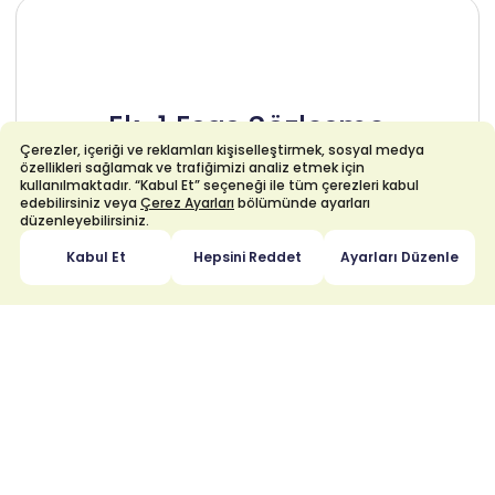
Ek-1 Esas Sözleşme
Çerezler, içeriği ve reklamları kişiselleştirmek, sosyal medya
özellikleri sağlamak ve trafiğimizi analiz etmek için
kullanılmaktadır. “Kabul Et” seçeneği ile tüm çerezleri kabul
edebilirsiniz veya
Çerez Ayarları
bölümünde ayarları
düzenleyebilirsiniz.
Kabul Et
Hepsini Reddet
Ayarları Düzenle
Ek-2 İç Yönerge