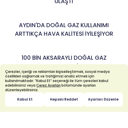
ULAŞTI
AYDIN'DA DOĞAL GAZ KULLANIMI
ARTTIKÇA HAVA KALİTESİ İYİLEŞİYOR
100 BİN AKSARAYLI DOĞAL GAZ
KONFORUNU ENERYA İLE YAŞIYOR
Çerezler, içeriği ve reklamları kişiselleştirmek, sosyal medya
özellikleri sağlamak ve trafiğimizi analiz etmek için
kullanılmaktadır. “Kabul Et” seçeneği ile tüm çerezleri kabul
edebilirsiniz veya
Çerez Ayarları
bölümünde ayarları
ENERYA İLE TÜM ABONELİK İŞLEMLERİ
düzenleyebilirsiniz.
EVİNİZİN KONFORUNDA!
Kabul Et
Hepsini Reddet
Ayarları Düzenle
AYDIN'DA DOĞAL GAZ KULLANIMIYLA