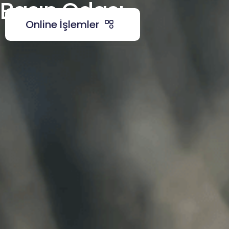
Basın Odası
Online İşlemler