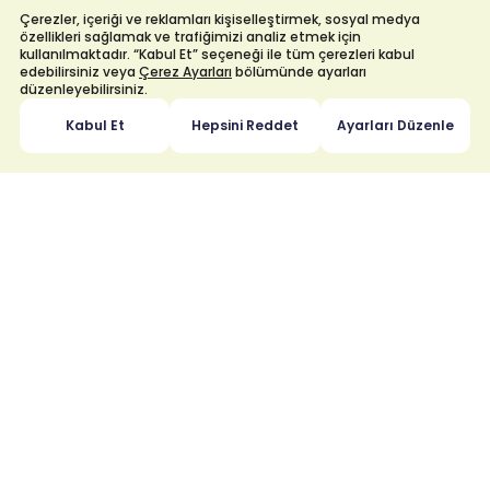
Çerezler, içeriği ve reklamları kişiselleştirmek, sosyal medya
özellikleri sağlamak ve trafiğimizi analiz etmek için
kullanılmaktadır. “Kabul Et” seçeneği ile tüm çerezleri kabul
edebilirsiniz veya
Çerez Ayarları
bölümünde ayarları
düzenleyebilirsiniz.
Kabul Et
Hepsini Reddet
Ayarları Düzenle
KURUMSAL
Enerya Hakkında
Yönetim Sistemi Politikaları
İnsan Kaynakları
Bilgi Güvenliği
Sürdürülebilirlik
Basın Odası
İl Afet ve Risk Azaltma
İhale ve Sonuçlar