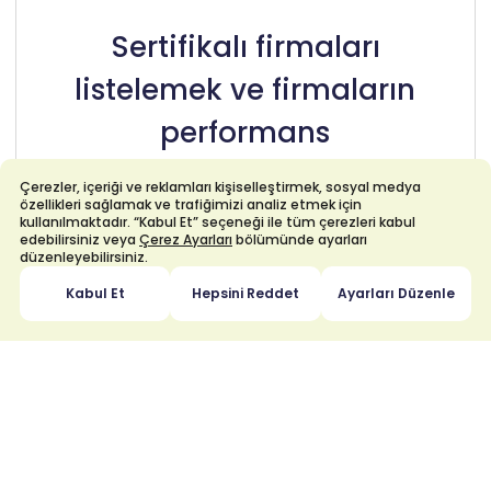
Sertifikalı firmaları
listelemek ve firmaların
performans
değerlendirmesi için
Çerezler, içeriği ve reklamları kişiselleştirmek, sosyal medya
özellikleri sağlamak ve trafiğimizi analiz etmek için
tıklayınız
kullanılmaktadır. “Kabul Et” seçeneği ile tüm çerezleri kabul
edebilirsiniz veya
Çerez Ayarları
bölümünde ayarları
düzenleyebilirsiniz.
Kabul Et
Hepsini Reddet
Ayarları Düzenle
Bordrolu/İkincil Gaz